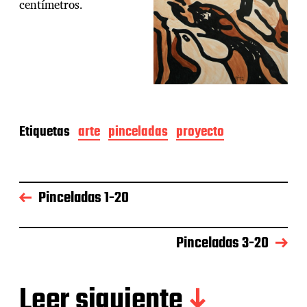
centímetros.
Etiquetas
arte
pinceladas
proyecto
Pinceladas 1-20
Pinceladas 3-20
Leer siguiente