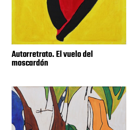
Autorretrato. El vuelo del
moscardón