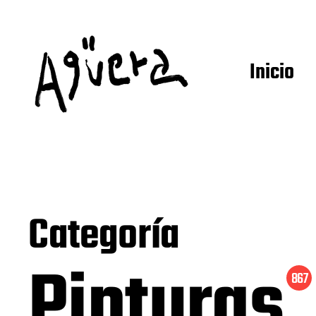
Inicio
Categoría
Pinturas
867