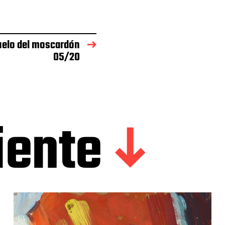
uelo del moscardón
05/20
iente