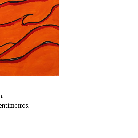
o.
entímetros.