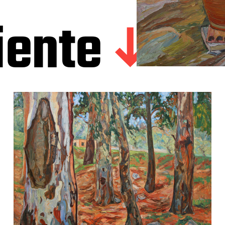
iente