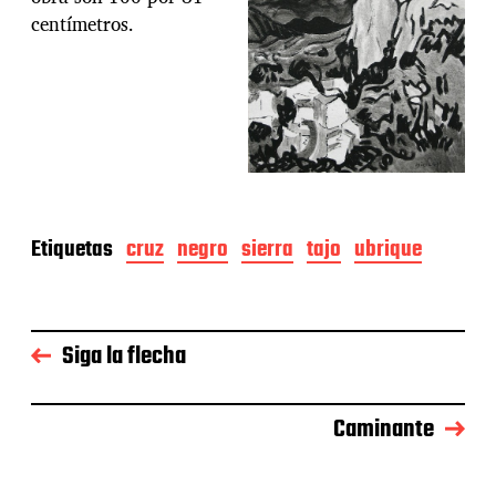
centímetros.
Etiquetas
cruz
negro
sierra
tajo
ubrique
Siga la flecha
Caminante