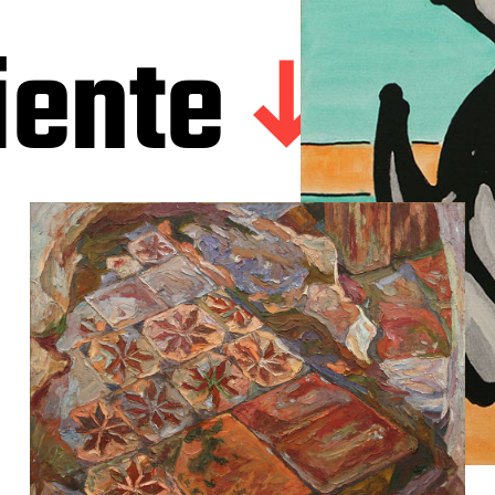
iente