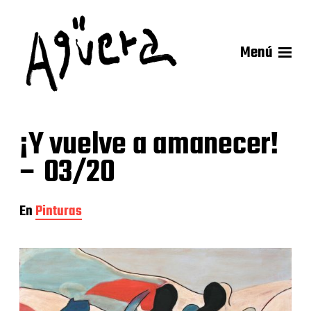
Menú
¡Y vuelve a amanecer!
– 03/20
En
Pinturas