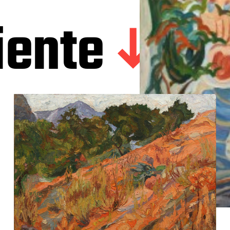
iente