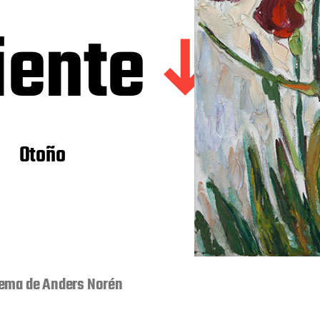
iente
Otoño
ema de
Anders Norén