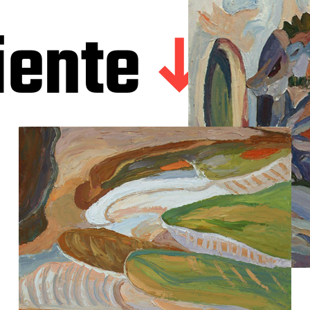
iente