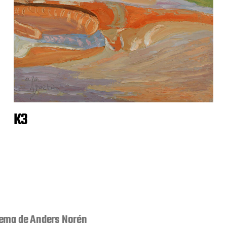
K3
ema de
Anders Norén