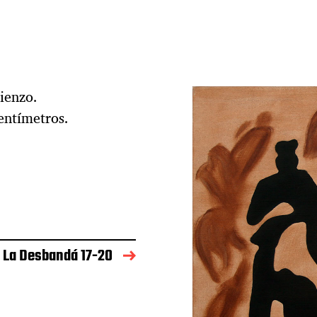
ienzo.
entímetros.
La Desbandá 17-20