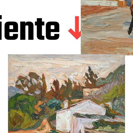
iente