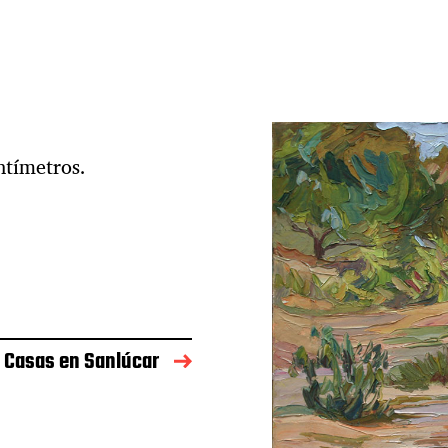
ntímetros.
Casas en Sanlúcar