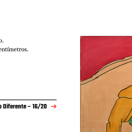
o.
entímetros.
o Diferente – 16/20