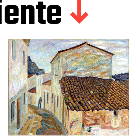
iente